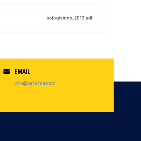
isologismos_2012.pdf
EMAIL
info@kafsima.com